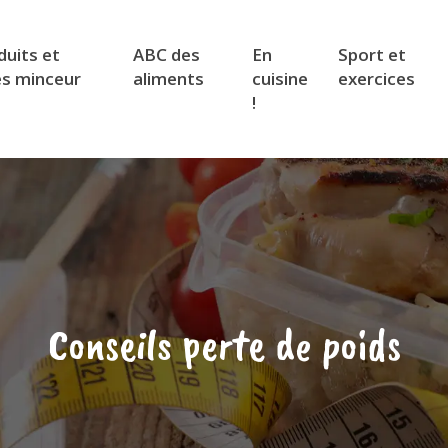
duits et
ABC des
En
Sport et
es minceur
aliments
cuisine
exercices
!
Conseils perte de poids