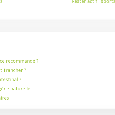
es
Rester actif : sport
t-ce recommandé ?
t trancher ?
testinal ?
gène naturelle
aires