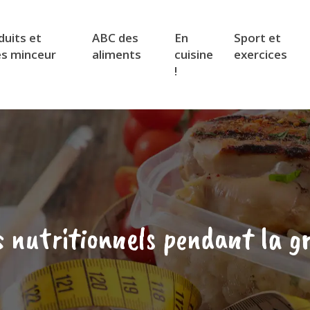
duits et
ABC des
En
Sport et
es minceur
aliments
cuisine
exercices
!
s nutritionnels pendant la gr