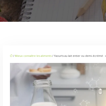
/
Mieux connaître les aliments
/ Yaourts au lait entier ou demi-écrémé :