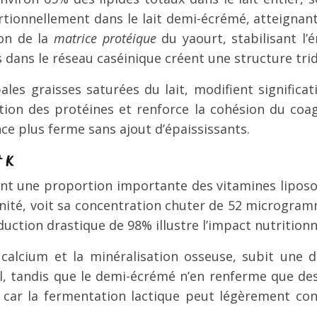
ortionnellement dans le lait demi-écrémé, atteignan
ion de la
matrice protéique
du yaourt, stabilisant l
 dans le réseau caséinique créent une structure tri
ipales graisses saturées du lait, modifient signific
tion des protéines et renforce la cohésion du coa
e plus ferme sans ajout d’épaississants.
t K
t une proportion importante des vitamines liposolu
munité, voit sa concentration chuter de 52 microgra
ion drastique de 98% illustre l’impact nutritionnel 
calcium et la minéralisation osseuse, subit une di
 tandis que le demi-écrémé n’en renferme que des 
ts, car la fermentation lactique peut légèrement c