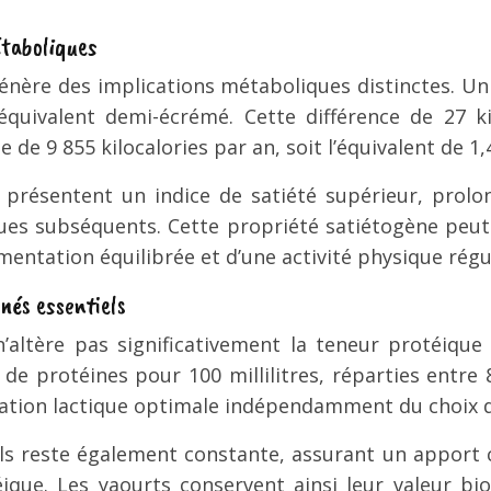
étaboliques
 génère des implications métaboliques distinctes. 
 équivalent demi-écrémé. Cette différence de 27 k
 de 9 855 kilocalories par an, soit l’équivalent de
r présentent un indice de satiété supérieur, prol
ques subséquents. Cette propriété satiétogène peut
imentation équilibrée et d’une activité physique régu
inés essentiels
’altère pas significativement la teneur protéique
 protéines pour 100 millilitres, réparties entre 
tation lactique optimale indépendamment du choix du
ls reste également constante, assurant un apport c
ue. Les yaourts conservent ainsi leur valeur biolo