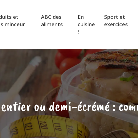
duits et
ABC des
En
Sport et
es minceur
aliments
cuisine
exercices
!
 entier ou demi-écrémé : co